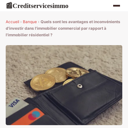
Creditservicesimmo
📰
Accueil
›
Banque
›
Quels sont les avantages et inconvénients
d'investir dans l'immobilier commercial par rapport à
l'immobilier résidentiel ?